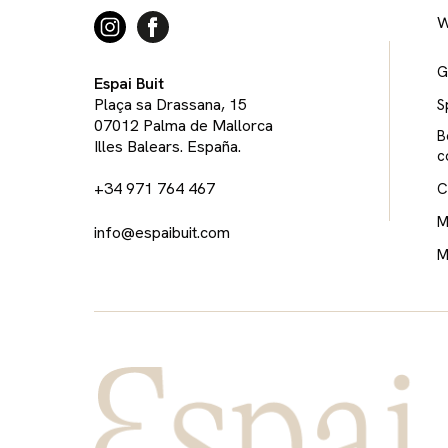
W
G
Espai Buit
Plaça sa Drassana, 15
S
07012 Palma de Mallorca
B
Illes Balears. España.
c
+34 971 764 467
C
M
info@espaibuit.com
M