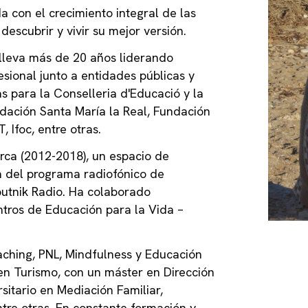
 con el crecimiento integral de las
escubrir y vivir su mejor versión.
lleva más de 20 años liderando
sional junto a entidades públicas y
 para la Conselleria d'Educació y la
ndación Santa María la Real, Fundación
 Ifoc, entre otras.
rca (2012-2018), un espacio de
ra del programa radiofónico de
putnik Radio. Ha colaborado
ntros de Educación para la Vida –
ching, PNL, Mindfulness y Educación
en Turismo, con un máster en Dirección
itario en Mediación Familiar,
ntre otras. En constante formación y